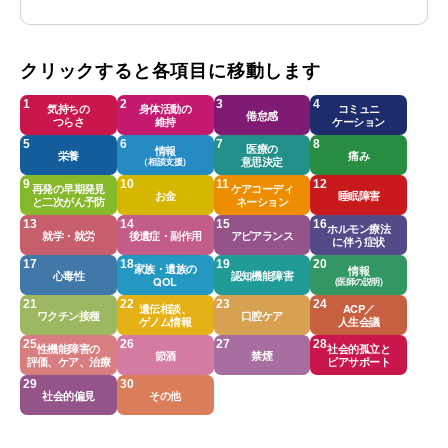
クリックすると各項目に移動します
気持ちの
身体活動の
コミュニ
倦怠感
つらさ
維持
ケーション
医療の
情報
栄養
痛み
意思決定
（相談支援）
再発の早期発見
ケアコーディ
お金
睡眠障害
と二次がん予防
ネーション
ホルモン療法
就学・就労
後遺症・副作用
アピアランス
に伴う症状
家族・遺族の
情報
心毒性
認知機能障害
QOL
(医師の説明)
遺伝相談、
ACP／
ワクチン接種
口腔ケア
ゲノム情報
人生会議
性機能障害の
社会的孤立と
節酒
禁煙
評価、ケア、治療
ピアサポート
社会的偏見
その他