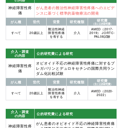
の内容
神経障害性疼
がん患者の難治性神経障害性疼痛へのエビデ
痛
ンスに基づく標準的薬物療法の開発
研究費
がん種
世代
背景
研究種類
（主に公的研究費）
難治性神経
AMED（2017-
すべて
20歳以上
障害性疼痛
介入
2019） JORTC-
を有する
PAL08試験
介入・調査
公的研究費による研究
の内容
オピオイド不応の神経障害性疼痛に対するプ
神経障害性疼
レガバリンとデュロキセチンの国際共同ラン
痛
ダム化比較試験
研究費
がん種
世代
背景
研究種類
（主に公的研究費）
難治性神経
AMED（2020-
すべて
20歳以上
障害性疼痛
介入
2022）
を有する
介入・調査
公的研究費による研究
の内容
がん患者のオピオイド不応の神経障害性疼痛
神経障害性疼