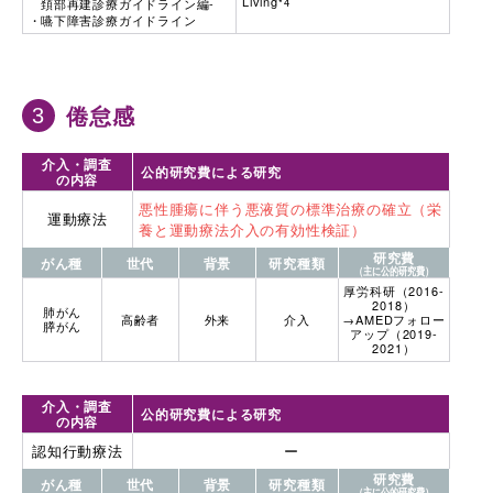
Living
頚部再建診療ガイドライン編-
*4
嚥下障害診療ガイドライン
倦怠感
介入・調査
公的研究費による研究
の内容
悪性腫瘍に伴う悪液質の標準治療の確立（栄
運動療法
養と運動療法介入の有効性検証）
研究費
がん種
世代
背景
研究種類
（主に公的研究費）
厚労科研（2016-
2018）
肺がん
高齢者
外来
介入
→AMEDフォロー
膵がん
アップ（2019-
2021）
介入・調査
公的研究費による研究
の内容
認知行動療法
ー
研究費
がん種
世代
背景
研究種類
（主に公的研究費）