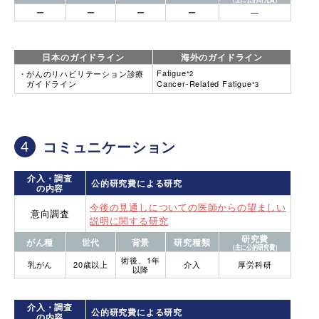
ー
ー
ー
ー
―
日本のガイドライン
海外のガイドライン
Fatigue
がんのリハビリテーション診療
*2
ガイドライン
Cancer-Related Fatigue
*3
コミュニケーション
介入・調査
公的研究費による研究
の内容
今後の見通しについての医師からの望ましい
意向調査
説明に関する研究
研究費
がん種
世代
背景
研究種類
（主に公的研究費）
術後、1年
乳がん
20歳以上
介入
厚労科研
以降
介入・調査
公的研究費による研究
の内容