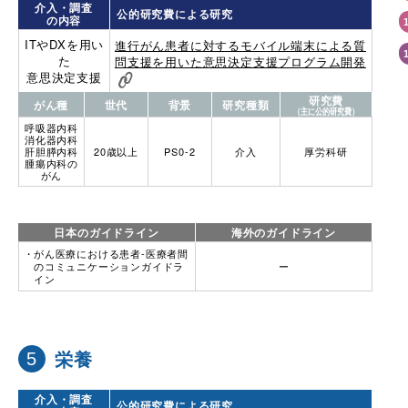
介入・調査
公的研究費による研究
の内容
ITやDXを用い
進行がん患者に対するモバイル端末による質
た
問支援を用いた意思決定支援プログラム開発
意思決定支援
研究費
がん種
世代
背景
研究種類
（主に公的研究費）
呼吸器内科
消化器内科
肝胆膵内科
20歳以上
PS0-2
介入
厚労科研
腫瘍内科の
がん
日本のガイドライン
海外のガイドライン
がん医療における患者‐医療者間
のコミュニケーションガイドラ
ー
イン
栄養
介入・調査
公的研究費による研究