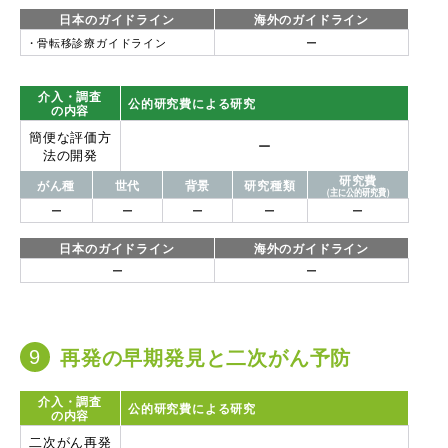
日本のガイドライン
海外のガイドライン
骨転移診療ガイドライン
ー
介入・調査
公的研究費による研究
の内容
簡便な評価方
ー
法の開発
研究費
がん種
世代
背景
研究種類
（主に公的研究費）
ー
ー
ー
ー
ー
日本のガイドライン
海外のガイドライン
ー
ー
再発の早期発見と二次がん予防
介入・調査
公的研究費による研究
の内容
二次がん再発