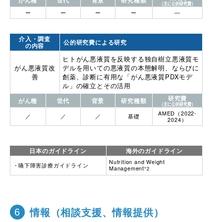
がん種
世代
背景
研究種類
（主に公的研究費）
ー
ー
ー
ー
―
介入・調査
公的研究費による研究
の内容
ヒトがん悪液質を反映する独自樹立悪液質モ
がん悪液質改
デルを用いての悪液質の本態解明、ならびに
善
創薬、診断に有用な「がん悪液質PDXモデ
ル」の確立とその活用
研究費
がん種
世代
背景
研究種類
（主に公的研究費）
AMED（2022-
／
／
／
基礎
2024）
日本のガイドライン
海外のガイドライン
Nutrition and Weight
嚥下障害診療ガイドライン
Management
*2
情報（相談支援、情報提供）