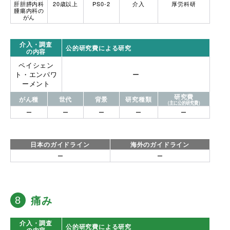
肝胆膵内科
20歳以上
PS0-2
介入
厚労科研
腫瘍内科の
がん
介入・調査
公的研究費による研究
の内容
ペイシェン
ト・エンパワ
ー
ーメント
研究費
がん種
世代
背景
研究種類
（主に公的研究費）
ー
ー
ー
ー
ー
日本のガイドライン
海外のガイドライン
ー
ー
痛み
介入・調査
公的研究費による研究