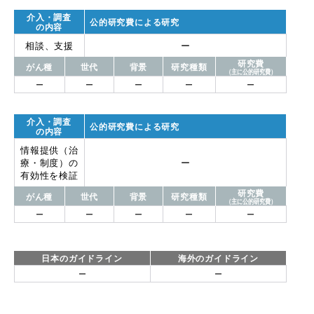
介入・調査
公的研究費による研究
の内容
相談、支援
ー
研究費
がん種
世代
背景
研究種類
（主に公的研究費）
ー
ー
ー
ー
ー
介入・調査
公的研究費による研究
の内容
情報提供（治
療・制度）の
ー
有効性を検証
研究費
がん種
世代
背景
研究種類
（主に公的研究費）
ー
ー
ー
ー
ー
日本のガイドライン
海外のガイドライン
ー
ー