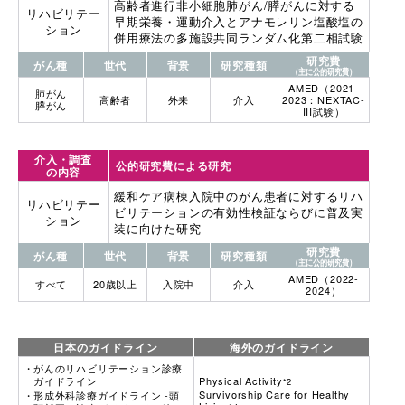
高齢者進行非小細胞肺がん/膵がんに対する
リハビリテー
早期栄養・運動介入とアナモレリン塩酸塩の
ション
併用療法の多施設共同ランダム化第二相試験
研究費
がん種
世代
背景
研究種類
（主に公的研究費）
AMED（2021-
肺がん
高齢者
外来
介入
2023：NEXTAC-
膵がん
III試験）
介入・調査
公的研究費による研究
の内容
緩和ケア病棟入院中のがん患者に対するリハ
リハビリテー
ビリテーションの有効性検証ならびに普及実
ション
装に向けた研究
研究費
がん種
世代
背景
研究種類
（主に公的研究費）
AMED（2022-
すべて
20歳以上
入院中
介入
2024）
日本のガイドライン
海外のガイドライン
がんのリハビリテーション診療
ガイドライン
Physical Activity
*2
Survivorship Care for Healthy
形成外科診療ガイドライン -頭