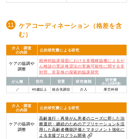
ケアコーディネーション（格差を含
む）
介入・調査
公的研究費による研究
の内容
精神科臨床場面における多職種協働によるが
ケアの協調や
ん検診の受診推奨法の実施可能性に関する非
調整
対照、非盲検の探索的臨床研究
研究費
がん種
世代
背景
研究種類
（主に公的研究費）
／
40歳以上
統合失調症
介入
厚労科研
介入・調査
公的研究費による研究
の内容
高齢進行・再発がん患者のニーズに即した治
ケアの協調や
療選択・継続のためのアプリケーションを活
調整
用した高齢者機能評価とマネジメント強化に
よる支援プログラム開発