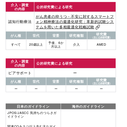
介入・調査
公的研究費による研究
の内容
がん患者の抑うつ・不安に対するスマートフ
認知行動療法
ォン精神療法の最適化研究：革新的試験シス
テムを用いた多相最適化戦略試験
研究費
がん種
世代
背景
研究種類
（主に公的研究費）
予後、6か
すべて
20歳以上
介入
AMED
月以上
介入・調査
公的研究費による研究
の内容
ピアサポート
ー
研究費
がん種
世代
背景
研究種類
（主に公的研究費）
ー
ー
ー
ー
ー
日本のガイドライン
海外のガイドライン
JPOS/JASCC 気持ちのつらさガ
イドライン
関連CQを５つ以上含む主なガイ