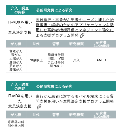
介入・調査
公的研究費による研究
の内容
高齢進行・再発がん患者のニーズに即した治
ITやDXを用い
療選択・継続のためのアプリケーションを活
た
用した高齢者機能評価とマネジメント強化に
意思決定支援
よる支援プログラム開発
研究費
がん種
世代
背景
研究種類
（主に公的研究費）
食道がん
胃がん
局所進行期
大腸がん
III期、IV期
70歳以上
介入
AMED
肝臓がん
または再発
胆道がん
期PS0-2
膵臓がん
介入・調査
公的研究費による研究
の内容
ITやDXを用い
進行がん患者に対するモバイル端末による質
た
問支援を用いた意思決定支援プログラム開発
意思決定支援
研究費
がん種
世代
背景
研究種類
（主に公的研究費）
呼吸器内科
消化器内科