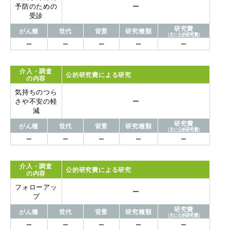
予防のための
ー
受診
研究費
がん種
世代
背景
研究種類
（主に公的研究費）
ー
ー
ー
ー
ー
介入・調査
公的研究費による研究
の内容
気持ちのつら
さや不安の軽
ー
減
研究費
がん種
世代
背景
研究種類
（主に公的研究費）
ー
ー
ー
ー
ー
介入・調査
公的研究費による研究
の内容
フォローアッ
ー
プ
研究費
がん種
世代
背景
研究種類
（主に公的研究費）
ー
ー
ー
ー
ー