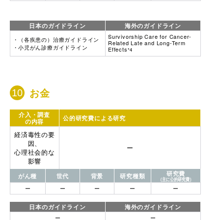
日本のガイドライン
海外のガイドライン
Survivorship Care for Cancer-
（各疾患の）治療ガイドライン
Related Late and Long-Term
小児がん診療ガイドライン
Effects
*4
お金
介入・調査
公的研究費による研究
の内容
経済毒性の要
因、
ー
心理社会的な
影響
研究費
がん種
世代
背景
研究種類
（主に公的研究費）
ー
ー
ー
ー
ー
日本のガイドライン
海外のガイドライン
ー
ー