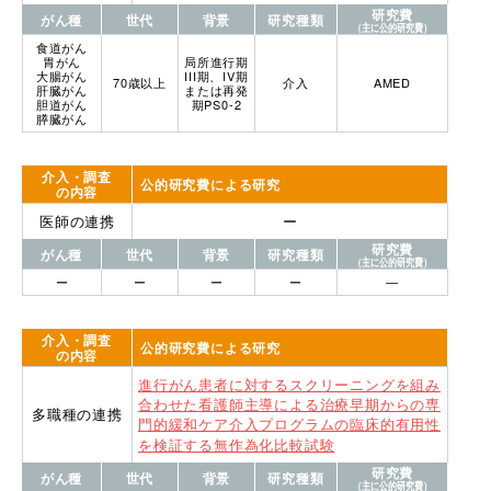
研究費
がん種
世代
背景
研究種類
（主に公的研究費）
食道がん
胃がん
局所進行期
大腸がん
III期、IV期
70歳以上
介入
AMED
肝臓がん
または再発
胆道がん
期PS0-2
膵臓がん
介入・調査
公的研究費による研究
の内容
医師の連携
ー
研究費
がん種
世代
背景
研究種類
（主に公的研究費）
ー
ー
ー
ー
―
介入・調査
公的研究費による研究
の内容
進行がん患者に対するスクリーニングを組み
合わせた看護師主導による治療早期からの専
多職種の連携
門的緩和ケア介入プログラムの臨床的有用性
を検証する無作為化比較試験
研究費
がん種
世代
背景
研究種類
（主に公的研究費）