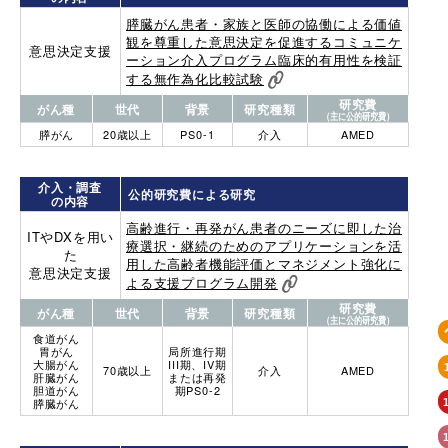
膵臓がん患者・家族と医師の協働による価値
観を尊重した意思決定を促進するコミュニケ
意思決定支援
ーション介入プログラム臨床的有用性を検証
する無作為化比較試験
研究費
がん種
世代
背景
研究種類
（主に公的研究費）
膵がん
20歳以上
PS0-1
介入
AMED
介入・調査
公的研究費による研究
の内容
高齢進行・再発がん患者のニーズに即した治
ITやDXを用い
療選択・継続のためのアプリケーションを活
た
用した高齢者機能評価とマネジメント強化に
意思決定支援
よる支援プログラム開発
研究費
がん種
世代
背景
研究種類
（主に公的研究費）
食道がん
胃がん
局所進行期
大腸がん
III期、IV期
70歳以上
介入
AMED
肝臓がん
または再発
胆道がん
期PS0-2
膵臓がん