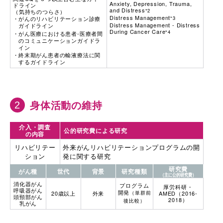
Anxiety, Depression, Trauma,
ドライン
and Distress
*2
（気持ちのつらさ）
Distress Management
がんのリハビリテーション診療
*3
Distress Management - Distress
ガイドライン
During Cancer Care
*4
がん医療における患者‐医療者間
のコミュニケーションガイドラ
イン
終末期がん患者の輸液療法に関
するガイドライン
身体活動の維持
介入・調査
公的研究費による研究
の内容
リハビリテー
外来がんリハビリテーションプログラムの開
ション
発に関する研究
研究費
がん種
世代
背景
研究種類
（主に公的研究費）
消化器がん
プログラム
厚労科研・
呼吸器がん
開発
20歳以上
外来
（単群前
AMED（2016-
頭頸部がん
2018）
後比較）
乳がん