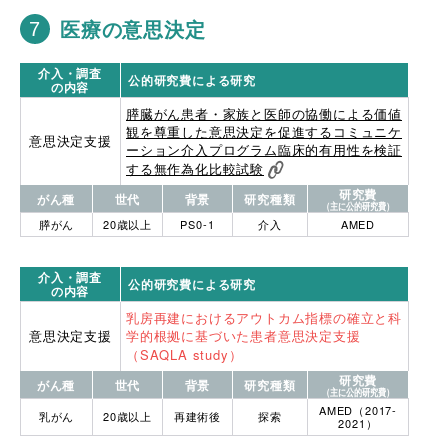
医療の意思決定
介入・調査
公的研究費による研究
の内容
膵臓がん患者・家族と医師の協働による価値
観を尊重した意思決定を促進するコミュニケ
意思決定支援
ーション介入プログラム臨床的有用性を検証
する無作為化比較試験
研究費
がん種
世代
背景
研究種類
（主に公的研究費）
膵がん
20歳以上
PS0-1
介入
AMED
介入・調査
公的研究費による研究
の内容
乳房再建におけるアウトカム指標の確立と科
意思決定支援
学的根拠に基づいた患者意思決定支援
（SAQLA study）
研究費
がん種
世代
背景
研究種類
（主に公的研究費）
AMED（2017-
乳がん
20歳以上
再建術後
探索
2021）