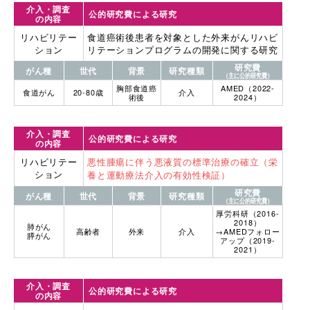
介入・調査
公的研究費による研究
の内容
リハビリテー
食道癌術後患者を対象とした外来がんリハビ
ション
リテーションプログラムの開発に関する研究
研究費
がん種
世代
背景
研究種類
（主に公的研究費）
胸部食道癌
AMED（2022-
食道がん
20-80歳
介入
術後
2024）
介入・調査
公的研究費による研究
の内容
リハビリテー
悪性腫瘍に伴う悪液質の標準治療の確立（栄
ション
養と運動療法介入の有効性検証）
研究費
がん種
世代
背景
研究種類
（主に公的研究費）
厚労科研（2016-
2018）
肺がん
高齢者
外来
介入
→AMEDフォロー
膵がん
アップ（2019-
2021）
介入・調査
公的研究費による研究
の内容