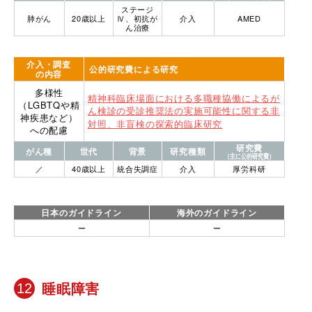
ステージ
肺がん
20歳以上
Ⅳ、初抗が
介入
AMED
ん治療
介入・調査
公的研究費による研究
の内容
多様性
精神科臨床場面における多職種協働によるが
（LGBTQや精
ん検診の受診推奨法の実施可能性に関する非
神疾患など）
対照、非盲検の探索的臨床研究
への配慮
研究費
がん種
世代
背景
研究種類
（主に公的研究費）
／
40歳以上
統合失調症
介入
厚労科研
日本のガイドライン
海外のガイドライン
ー
ー
睡眠障害