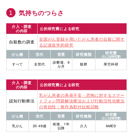
気持ちのつらさ
介入・調査
公的研究費による研究
の内容
全国がん登録を用いたがん患者の自殺に関す
自殺数の調査
る記述疫学的研究
研究費
がん種
世代
背景
研究種類
（主に公的研究費）
診断後、6
すべて
全世代
観察
厚労科研
か月
介入・調査
公的研究費による研究
の内容
乳がん患者の再発不安・恐怖に対するスマー
認知行動療法
トフォン問題解決療法および行動活性化療法
の有効性：無作為割付比較試験
研究費
がん種
世代
背景
研究種類
（主に公的研究費）
術後、1年
乳がん
20-49歳
介入
AMED
以降