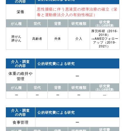
の内容
悪性腫瘍に伴う悪液質の標準治療の確立（栄
栄養
養と運動療法介入の有効性検証）
研究費
がん種
世代
背景
研究種類
（主に公的研究費）
厚労科研（2016-
2018）
肺がん
高齢者
外来
介入
→AMEDフォロー
膵がん
アップ（2019-
2021）
介入・調査
公的研究費による研究
の内容
体重の維持や
ー
管理
研究費
がん種
世代
背景
研究種類
（主に公的研究費）
ー
ー
ー
ー
―
介入・調査
公的研究費による研究
の内容
食事管理
ー
研究費