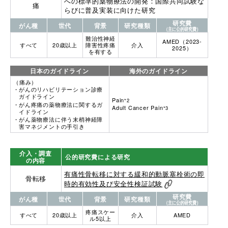
への標準的薬物療法の開発：国際共同試験な
痛
らびに普及実装に向けた研究
研究費
がん種
世代
背景
研究種類
（主に公的研究費）
難治性神経
AMED（2023-
すべて
20歳以上
障害性疼痛
介入
2025）
を有する
日本のガイドライン
海外のガイドライン
（痛み）
がんのリハビリテーション診療
ガイドライン
Pain
*2
がん疼痛の薬物療法に関するガ
Adult Cancer Pain
*3
イドライン
がん薬物療法に伴う末梢神経障
害マネジメントの手引き
介入・調査
公的研究費による研究
の内容
有痛性骨転移に対する緩和的動脈塞栓術の即
骨転移
時的有効性及び安全性検証試験
研究費
がん種
世代
背景
研究種類
（主に公的研究費）
疼痛スケー
すべて
20歳以上
介入
AMED
ル5以上